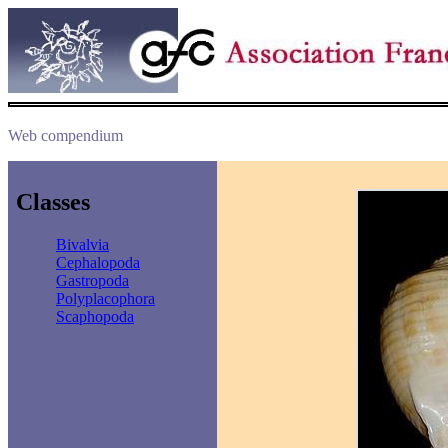
Web compendium
Classes
Bivalvia
Cephalopoda
Gastropoda
Polyplacophora
Scaphopoda