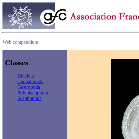
Web compendium
Classes
Bivalvia
Cephalopoda
Gastropoda
Polyplacophora
Scaphopoda