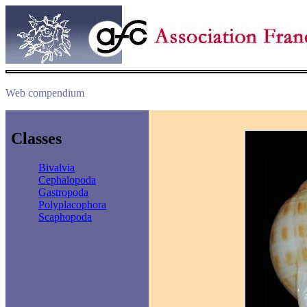
Web compendium
Classes
Bivalvia
Cephalopoda
Gastropoda
Polyplacophora
Scaphopoda