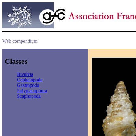
Web compendium
Classes
Bivalvia
Cephalopoda
Gastropoda
Polyplacophora
Scaphopoda