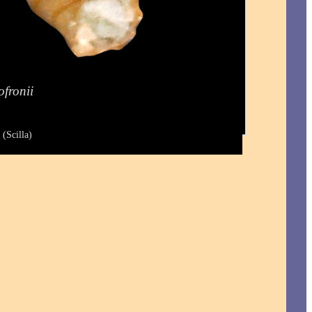
ofronii
 (Scilla)