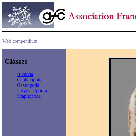
Web compendium
Classes
Bivalvia
Cephalopoda
Gastropoda
Polyplacophora
Scaphopoda