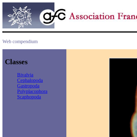
Web compendium
Classes
Bivalvia
Cephalopoda
Gastropoda
Polyplacophora
Scaphopoda