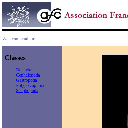
Web compendium
Classes
Bivalvia
Cephalopoda
Gastropoda
Polyplacophora
Scaphopoda