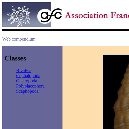
Web compendium
Classes
Bivalvia
Cephalopoda
Gastropoda
Polyplacophora
Scaphopoda