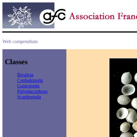
Web compendium
Classes
Bivalvia
Cephalopoda
Gastropoda
Polyplacophora
Scaphopoda