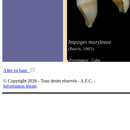
Impages maryleeae
(Burch, 1965)
Provenance : Cuba
Taille : 8.60 - 13.00 mm
Aller en haut
© Copyright 2026 - Tous droits réservés - A.F.C. -
Information légale
.