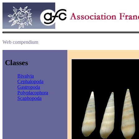
Web compendium
Classes
Bivalvia
Cephalopoda
Gastropoda
Polyplacophora
Scaphopoda