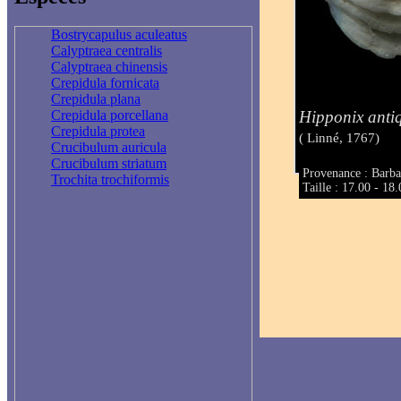
Bostrycapulus aculeatus
Calyptraea centralis
Calyptraea chinensis
Crepidula fornicata
Crepidula plana
Hipponix anti
Crepidula porcellana
Crepidula protea
( Linné, 1767)
Crucibulum auricula
Crucibulum striatum
Provenance : Barb
Trochita trochiformis
Taille : 17.00 - 1