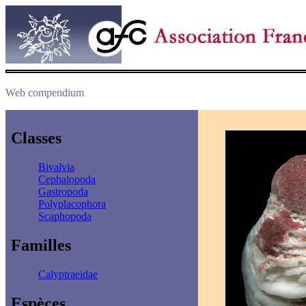
Web compendium
Classes
Bivalvia
Cephalopoda
Gastropoda
Polyplacophora
Scaphopoda
Familles
Calyptraeidae
Espèces