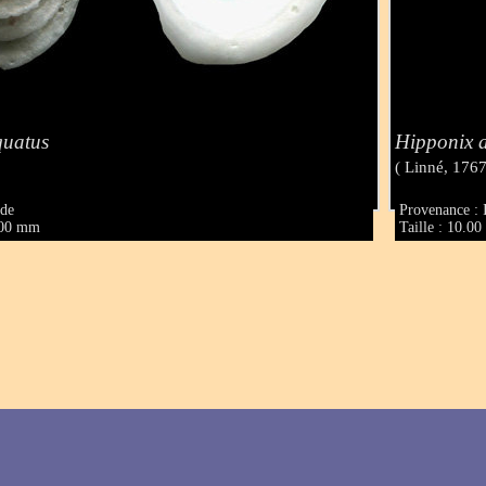
quatus
Hipponix a
( Linné, 1767
ade
Provenance : 
8.00 mm
Taille : 10.0