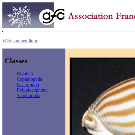
Web compendium
Classes
Bivalvia
Cephalopoda
Gastropoda
Polyplacophora
Scaphopoda