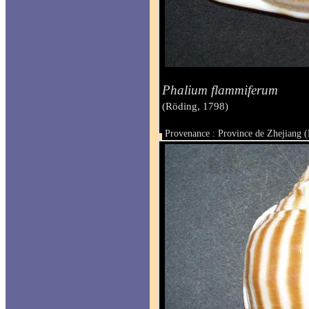
Phalium flammiferum
(Röding, 1798)
Provenance : Province de Zhejiang (
Taille : 68 mm