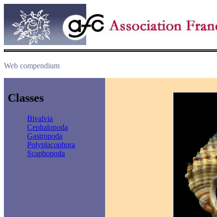
Web compendium
Classes
Bivalvia
Cephalopoda
Gastropoda
Polyplacophora
Scaphopoda