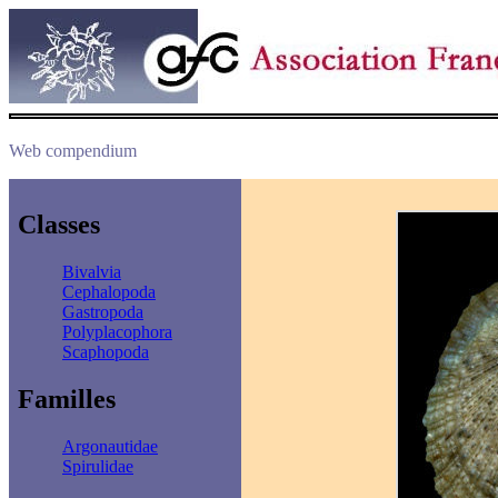
Web compendium
Classes
Bivalvia
Cephalopoda
Gastropoda
Polyplacophora
Scaphopoda
Familles
Argonautidae
Spirulidae