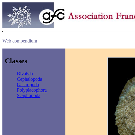
Web compendium
Classes
Bivalvia
Cephalopoda
Gastropoda
Polyplacophora
Scaphopoda