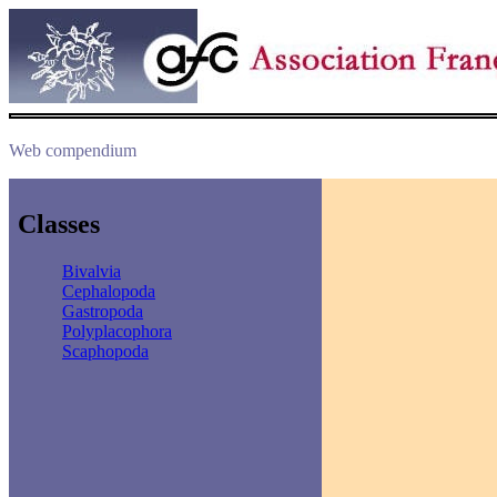
Web compendium
Classes
Bivalvia
Cephalopoda
Gastropoda
Polyplacophora
Scaphopoda