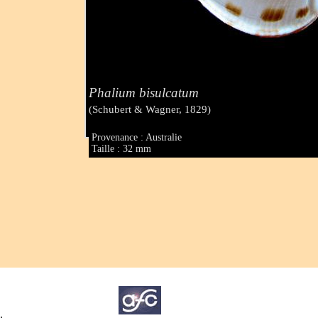
Phalium bisulcatum
(Schubert & Wagner, 1829)
Provenance : Australie
Taille : 32 mm
.