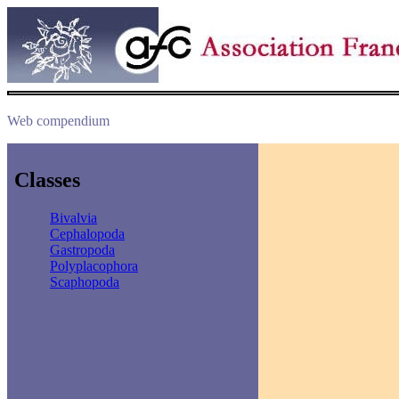
Web compendium
Classes
Bivalvia
Cephalopoda
Gastropoda
Polyplacophora
Scaphopoda