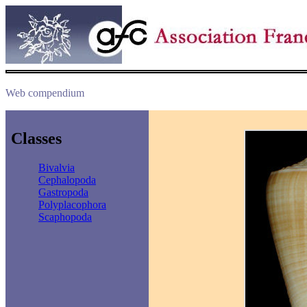
Web compendium
Classes
Bivalvia
Cephalopoda
Gastropoda
Polyplacophora
Scaphopoda