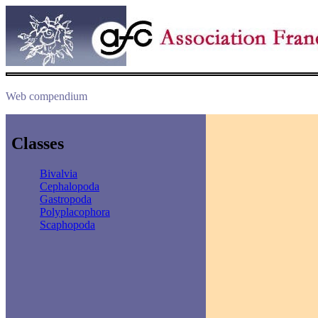
Web compendium
Classes
Bivalvia
Cephalopoda
Gastropoda
Polyplacophora
Scaphopoda