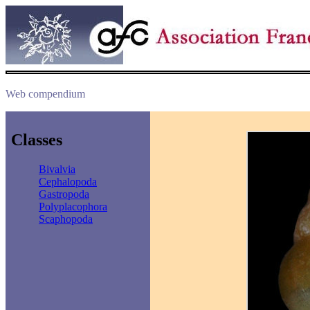
Web compendium
Classes
Bivalvia
Cephalopoda
Gastropoda
Polyplacophora
Scaphopoda