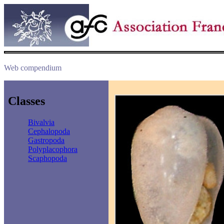
Web compendium
Classes
Bivalvia
Cephalopoda
Gastropoda
Polyplacophora
Scaphopoda