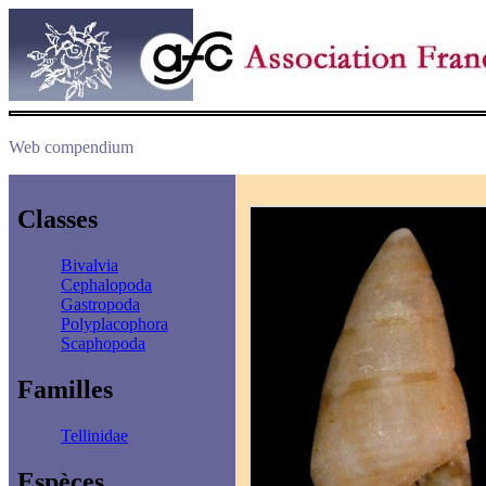
Web compendium
Classes
Bivalvia
Cephalopoda
Gastropoda
Polyplacophora
Scaphopoda
Familles
Tellinidae
Espèces