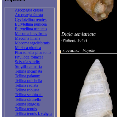
Arcopagia crassa
Arcopagia fausta
Cyclotellina remies
Eurytellina punicea
Eurytellina trinitatis
Diala semistriata
Macoma brevifrons
Macoma liliana
(Philippi, 1849)
Macoma tageliformis
Merisca piratica
Provenance : Mayotte
Pharaonella pharaonis
Taille : 2.50 mm
Phylloda foliacea
Scissula sandix
Strigilla carnaria
Tellina incarnata
Tellina palatum
Tellina pulchella
Tellina radiata
Tellina robusta
Tellina scobinata
Tellina staurella
Tellina strigosa
Tellina tenuis
Tellina tenuis f. exigua