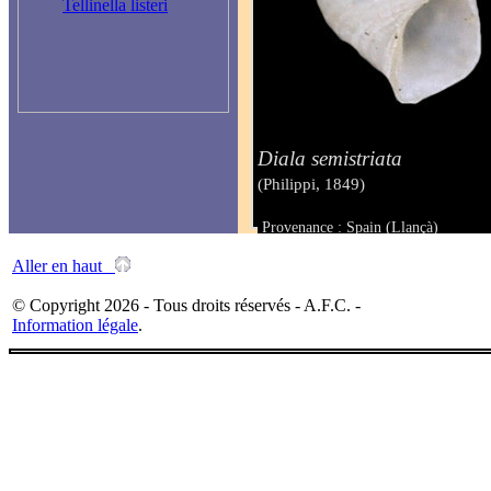
Tellinella listeri
Diala semistriata
(Philippi, 1849)
Provenance : Spain (Llançà)
Taille : 2.00 mm
Aller en haut
© Copyright 2026 - Tous droits réservés - A.F.C. -
Information légale
.