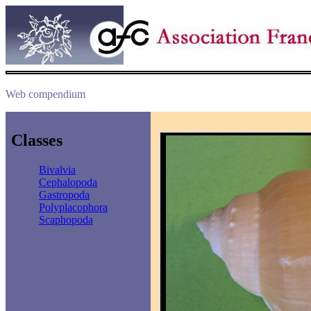
Web compendium
Classes
Bivalvia
Cephalopoda
Gastropoda
Polyplacophora
Scaphopoda