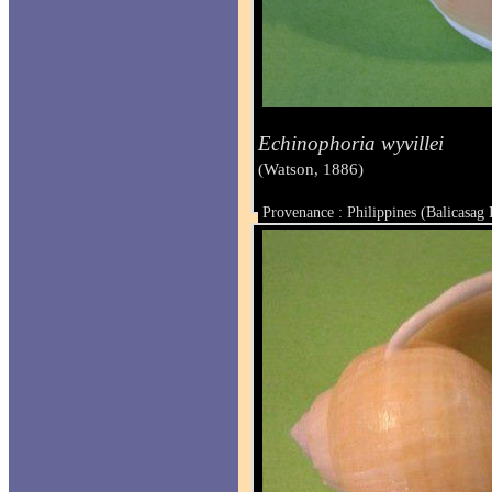
Echinophoria wyvillei
(Watson, 1886)
Provenance : Philippines (Balicasag 
Taille : 104 mm