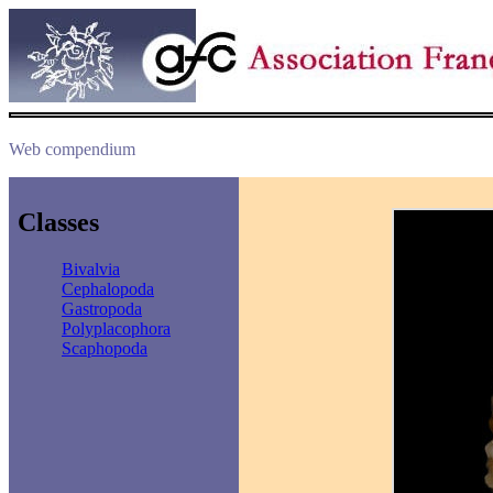
Web compendium
Classes
Bivalvia
Cephalopoda
Gastropoda
Polyplacophora
Scaphopoda