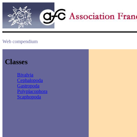
Web compendium
Classes
Bivalvia
Cephalopoda
Gastropoda
Polyplacophora
Scaphopoda