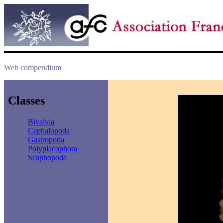
Web compendium
Classes
Bivalvia
Cephalopoda
Gastropoda
Polyplacophora
Scaphopoda