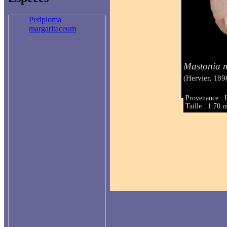
Periploma
margaritaceum
Mastonia m
(Hervier, 189
Provenance : I
Taille : 1.70