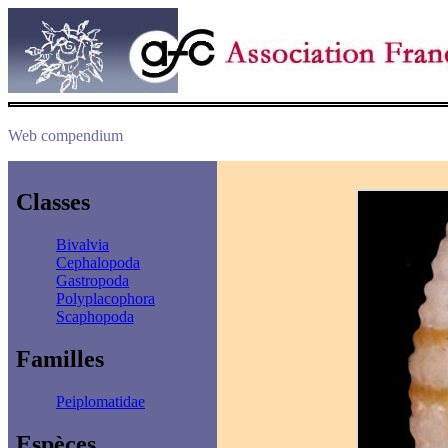
Web compendium
Classes
Bivalvia
Cephalopoda
Gastropoda
Polyplacophora
Scaphopoda
Familles
Peiplomatidae
Espèces