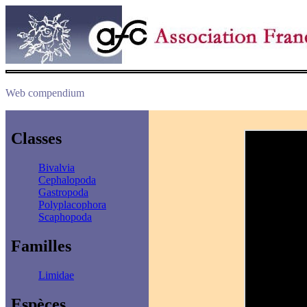
Web compendium
Classes
Bivalvia
Cephalopoda
Gastropoda
Polyplacophora
Scaphopoda
Familles
Limidae
Espèces