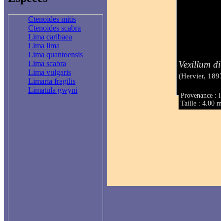
Ctenoides mitis
Ctenoides scabra
Lima caribaea
Lima lima
Lima quantoensis
Vexillum d
Lima scabra
Lima vulgaris
(Hervier, 189
Limaria fragilis
Limatula gwyni
Provenance : I
Taille : 4.00