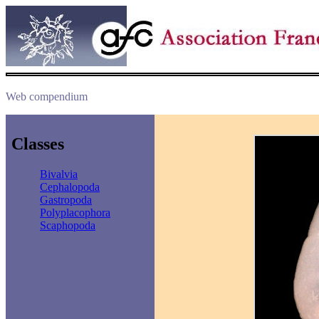
Web compendium
Classes
Bivalvia
Cephalopoda
Gastropoda
Polyplacophora
Scaphopoda