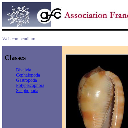
Web compendium
Classes
Bivalvia
Cephalopoda
Gastropoda
Polyplacophora
Scaphopoda