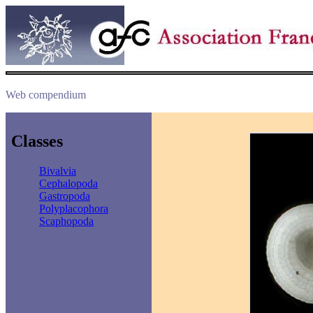
Web compendium
Classes
Bivalvia
Cephalopoda
Gastropoda
Polyplacophora
Scaphopoda