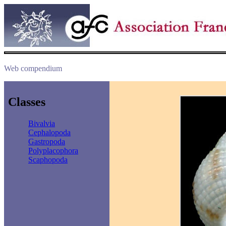
Web compendium
Classes
Bivalvia
Cephalopoda
Gastropoda
Polyplacophora
Scaphopoda