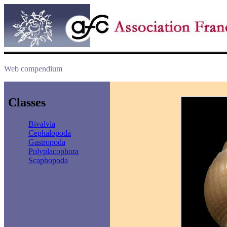
Web compendium
Classes
Bivalvia
Cephalopoda
Gastropoda
Polyplacophora
Scaphopoda