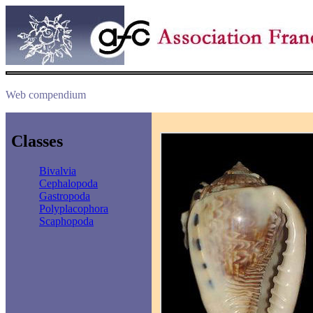
Web compendium
Classes
Bivalvia
Cephalopoda
Gastropoda
Polyplacophora
Scaphopoda