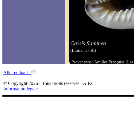
Cassis flammea
(Linné, 1758)
Provenance : Antilles Française (Les
Taille : 135 mm
Aller en haut
© Copyright 2026 - Tous droits réservés - A.F.C. -
Information légale
.