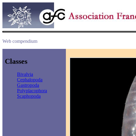
Web compendium
Classes
Bivalvia
Cephalopoda
Gastropoda
Polyplacophora
Scaphopoda