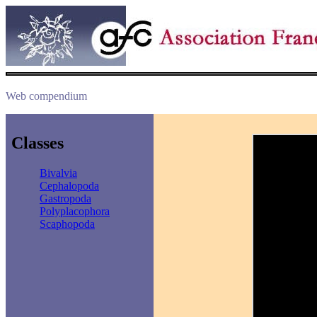
Web compendium
Classes
Bivalvia
Cephalopoda
Gastropoda
Polyplacophora
Scaphopoda