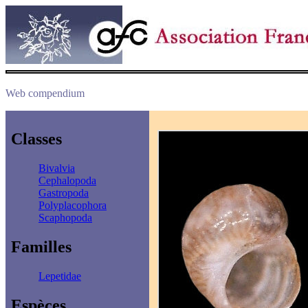
Web compendium
Classes
Bivalvia
Cephalopoda
Gastropoda
Polyplacophora
Scaphopoda
Familles
Lepetidae
Espèces