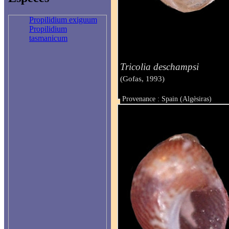
Propilidium exiguum
Propilidium
tasmanicum
Tricolia deschampsi
(Gofas, 1993)
Provenance : Spain (Algèsiras)
Taille : 1,40 mm