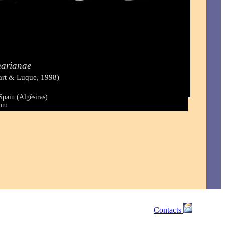
marianae
art & Luque, 1998)
Spain (Algèsiras)
 mm
Contacts