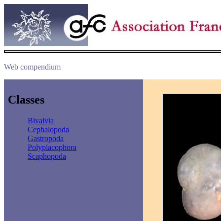
Web compendium
Classes
Bivalvia
Cephalopoda
Gastropoda
Polyplacophora
Scaphopoda