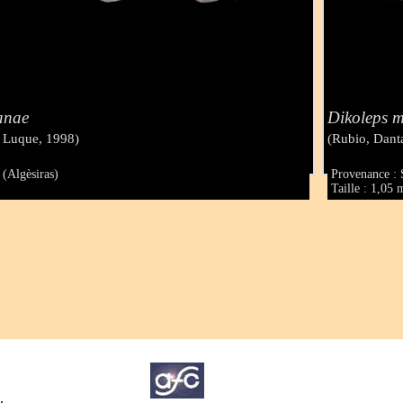
anae
Dikoleps 
& Luque, 1998)
(Rubio, Dant
 (Algèsiras)
Provenance : 
Taille : 1,05
.