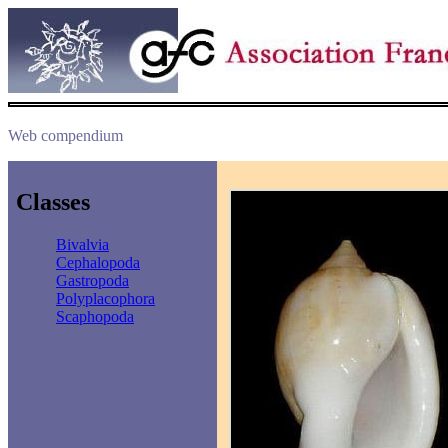
Web compendium
Classes
Bivalvia
Cephalopoda
Gastropoda
Polyplacophora
Scaphopoda