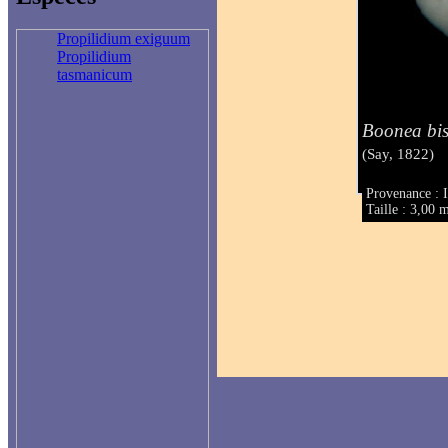
Propilidium exiguum
Propilidium
tasmanicum
Boonea bis
(Say, 1822)
Provenance : 
Taille : 3,00