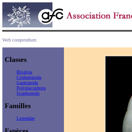
Web compendium
Classes
Bivalvia
Cephalopoda
Gastropoda
Polyplacophora
Scaphopoda
Familles
Lepetidae
Espèces