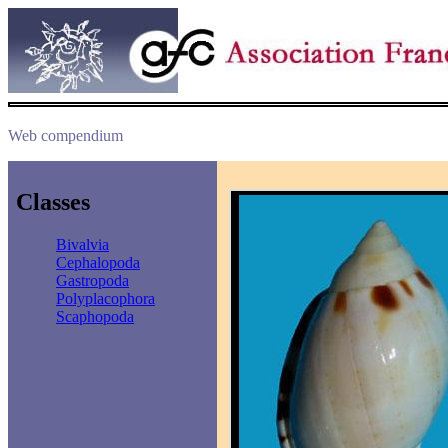
Web compendium
Classes
Bivalvia
Cephalopoda
Gastropoda
Polyplacophora
Scaphopoda