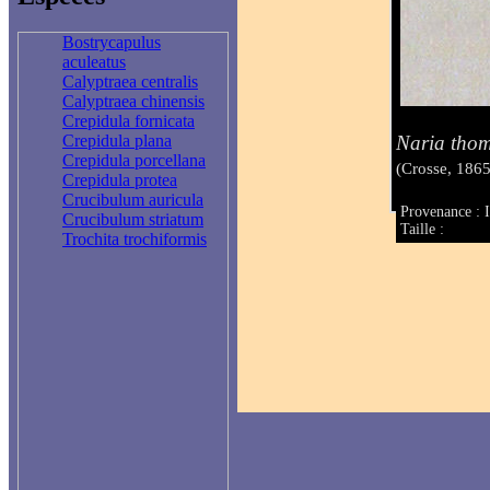
Bostrycapulus
aculeatus
Calyptraea centralis
Calyptraea chinensis
Crepidula fornicata
Naria thom
Crepidula plana
Crepidula porcellana
(Crosse, 1865
Crepidula protea
Crucibulum auricula
Provenance : 
Crucibulum striatum
Taille :
Trochita trochiformis