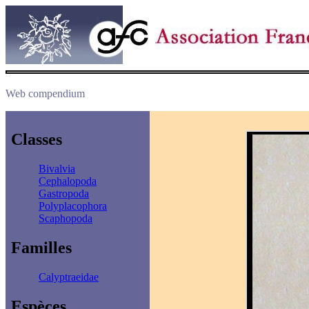
Web compendium
Classes
Bivalvia
Cephalopoda
Gastropoda
Polyplacophora
Scaphopoda
Familles
Calyptraeidae
Espèces