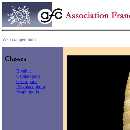
Web compendium
Classes
Bivalvia
Cephalopoda
Gastropoda
Polyplacophora
Scaphopoda