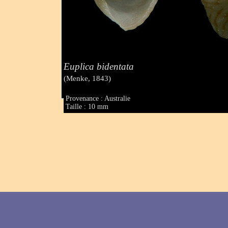
Euplica bidentata
(Menke, 1843)
Provenance : Australie
Taille : 10 mm