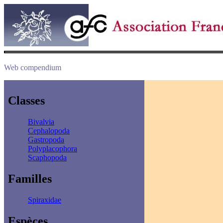
Web compendium
Classes
Bivalvia
Cephalopoda
Gastropoda
Polyplacophora
Scaphopoda
Familles
Spiraxidae
Espèces