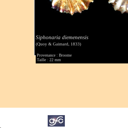
Siphonaria diemenensis
(Quoy & Gaimard, 1833)
Provenance : Broome
Taille : 22 mm
.