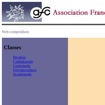
Web compendium
Classes
Bivalvia
Cephalopoda
Gastropoda
Polyplacophora
Scaphopoda