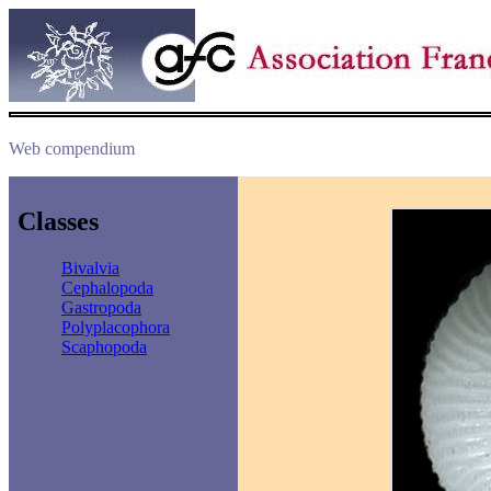
Web compendium
Classes
Bivalvia
Cephalopoda
Gastropoda
Polyplacophora
Scaphopoda