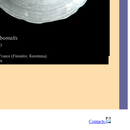
borealis
)
France (Finistère, Keremma)
mm
Contacts