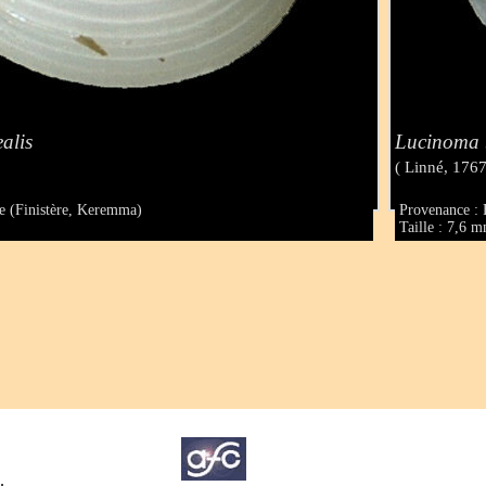
alis
Lucinoma 
( Linné, 1767
e (Finistère, Keremma)
Provenance : 
Taille : 7,6 
.