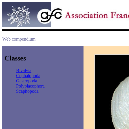
Web compendium
Classes
Bivalvia
Cephalopoda
Gastropoda
Polyplacophora
Scaphopoda