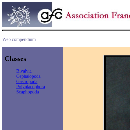
Web compendium
Classes
Bivalvia
Cephalopoda
Gastropoda
Polyplacophora
Scaphopoda