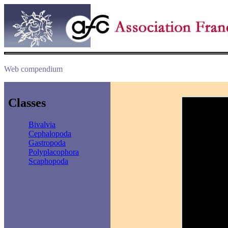
Web compendium
Classes
Bivalvia
Cephalopoda
Gastropoda
Polyplacophora
Scaphopoda