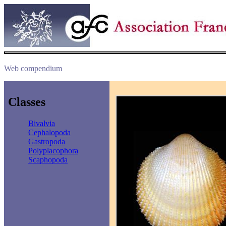
Web compendium
Classes
Bivalvia
Cephalopoda
Gastropoda
Polyplacophora
Scaphopoda